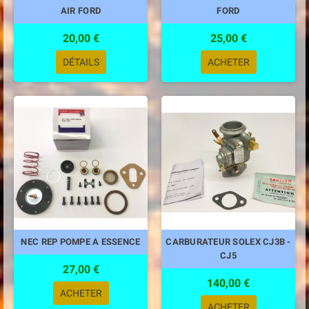
AIR FORD
FORD
20,00 €
25,00 €
DÉTAILS
ACHETER
NEC REP POMPE A ESSENCE
CARBURATEUR SOLEX CJ3B -
CJ5
27,00 €
140,00 €
ACHETER
ACHETER