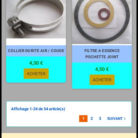
COLLIER DURITE AIR / COUDE
FILTRE A ESSENCE
POCHETTE JOINT
4,30 €
4,50 €
ACHETER
ACHETER
Affichage 1-24 de 54 article(s)
1
2
3
SUIVANT
