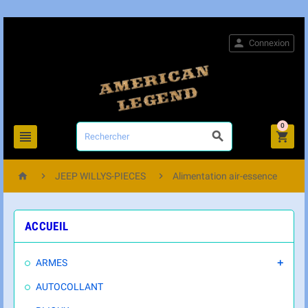

Connexion
0






JEEP WILLYS-PIECES
Alimentation air-essence
ACCUEIL
ARMES

AUTOCOLLANT