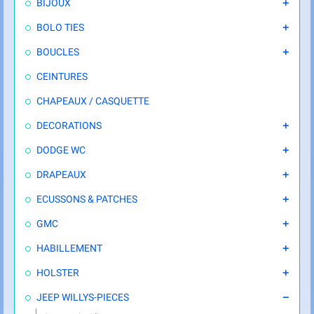
BIJOUX

BOLO TIES

BOUCLES

CEINTURES
CHAPEAUX / CASQUETTE
DECORATIONS

DODGE WC

DRAPEAUX

ECUSSONS & PATCHES

GMC

HABILLEMENT

HOLSTER

JEEP WILLYS-PIECES
