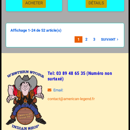
ACHETER
DÉTAILS
Affichage 1-24 de 52 article(s)
1
2
3
SUIVANT

Tel: 03 89 48 65 35 (Numéro non
surtaxé)
Email:
contact@american-legend.fr