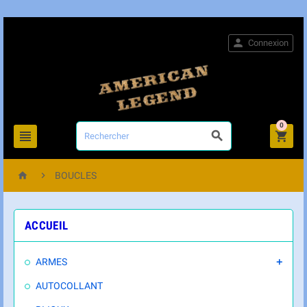

Connexion
0





BOUCLES
ACCUEIL
ARMES

AUTOCOLLANT