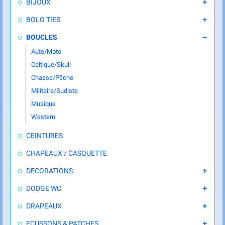
BIJOUX

BOLO TIES

BOUCLES

Auto/Moto
Celtique/Skull
Chasse/Pêche
Militaire/Sudiste
Musique
Western
CEINTURES
CHAPEAUX / CASQUETTE
DECORATIONS

DODGE WC

DRAPEAUX

ECUSSONS & PATCHES
