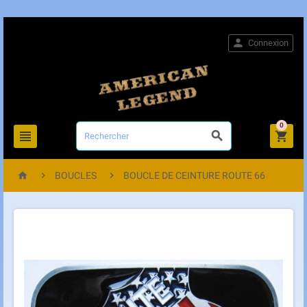

Connexion
0






BOUCLES
BOUCLE DE CEINTURE ROUTE 66