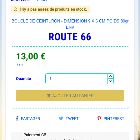
Il n'y a pas assez de produits en stock.

BOUCLE DE CEINTURON - DIMENSION 9 X 6 CM POIDS 80gr
ENV
ROUTE 66
13,00 €
TTC
Quantité
AJOUTER AU PANIER

PARTAGER
TWEET
PINTEREST
Paiement CB