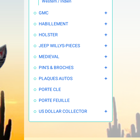
Western / Indien
GMC

HABILLEMENT

HOLSTER

JEEP WILLYS-PIECES

MEDIEVAL

PIN'S & BROCHES

PLAQUES AUTOS

PORTE CLE
PORTE FEUILLE
US DOLLAR COLLECTOR
