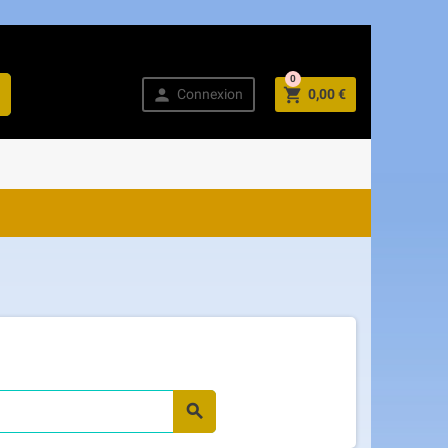
0



Connexion
0,00 €
