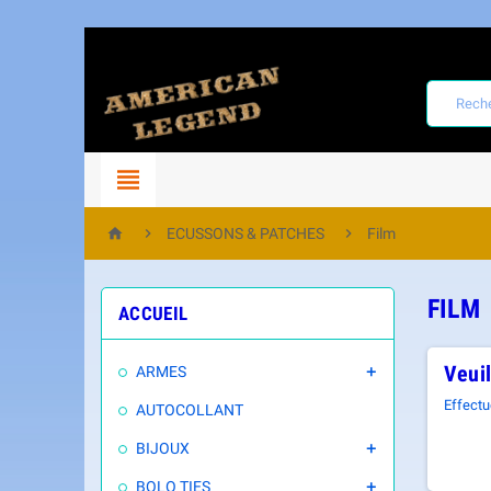




ECUSSONS & PATCHES
Film
FILM
ACCUEIL
Veui
ARMES

Effectu
AUTOCOLLANT
BIJOUX

BOLO TIES
