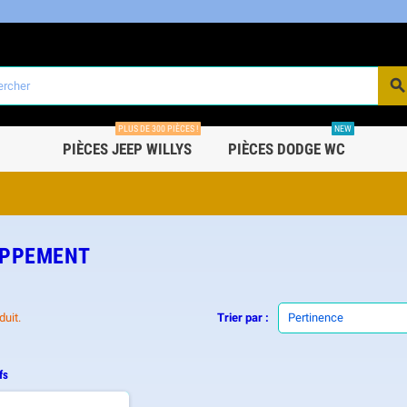
PLUS DE 300 PIÈCES !
NEW
PIÈCES JEEP WILLYS
PIÈCES DODGE WC
PPEMENT
duit.
Trier par :
Pertinence
fs