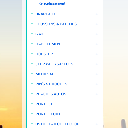
Refroidissement
DRAPEAUX

ECUSSONS & PATCHES

GMC

HABILLEMENT

HOLSTER

JEEP WILLYS-PIECES

MEDIEVAL

PIN'S & BROCHES

PLAQUES AUTOS

PORTE CLE
PORTE FEUILLE
US DOLLAR COLLECTOR
