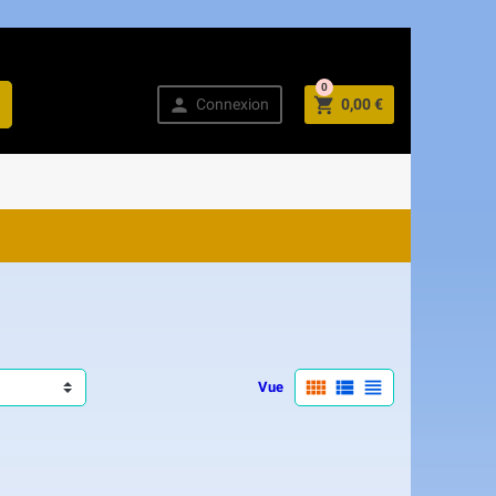
0



Connexion
0,00 €



Vue