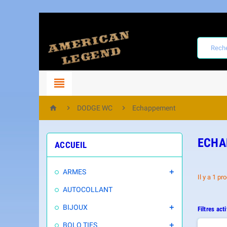




DODGE WC
Echappement
ECHA
ACCUEIL
ARMES

Il y a 1 pro
AUTOCOLLANT
BIJOUX

Filtres acti
BOLO TIES
