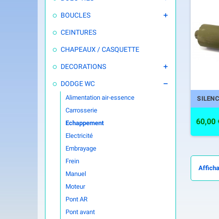
BOUCLES

CEINTURES
CHAPEAUX / CASQUETTE
DECORATIONS

DODGE WC

Alimentation air-essence
SILEN
Carrosserie
60,00 
Echappement
Electricité
Embrayage
Frein
Afficha
Manuel
Moteur
Pont AR
Pont avant