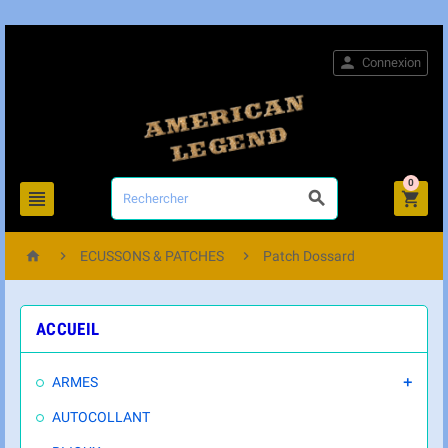

Connexion
0






ECUSSONS & PATCHES
Patch Dossard
ACCUEIL
ARMES

AUTOCOLLANT