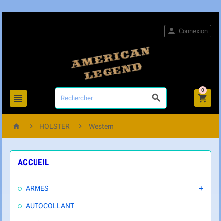

Connexion
0






HOLSTER
Western
ACCUEIL
ARMES

AUTOCOLLANT