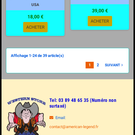
USA
39,00 €
18,00 €
ACHETER
ACHETER
Affichage 1-24 de 39 article(s)
1
2
SUIVANT

Tel: 03 89 48 65 35 (Numéro non
surtaxé)
Email:
contact@american-legend.fr