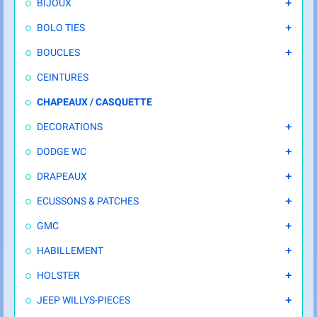
BIJOUX

BOLO TIES

BOUCLES

CEINTURES
CHAPEAUX / CASQUETTE
DECORATIONS

DODGE WC

DRAPEAUX

ECUSSONS & PATCHES

GMC

HABILLEMENT

HOLSTER

JEEP WILLYS-PIECES
