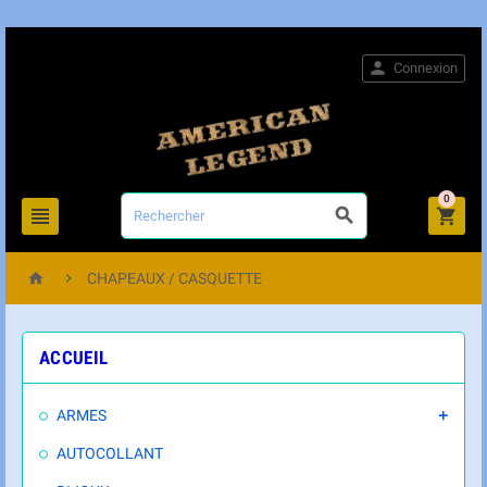

Connexion
0





CHAPEAUX / CASQUETTE
ACCUEIL
ARMES

AUTOCOLLANT