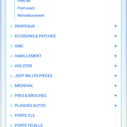
Pont AR
Pont avant
Refroidissement
DRAPEAUX

ECUSSONS & PATCHES

GMC

HABILLEMENT

HOLSTER

JEEP WILLYS-PIECES

MEDIEVAL

PIN'S & BROCHES

PLAQUES AUTOS

PORTE CLE
PORTE FEUILLE