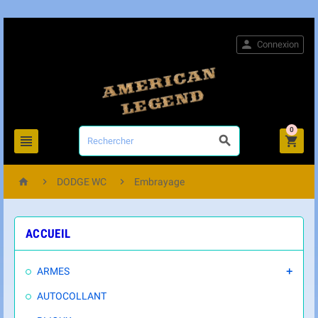

Connexion
0






DODGE WC
Embrayage
ACCUEIL
ARMES

AUTOCOLLANT