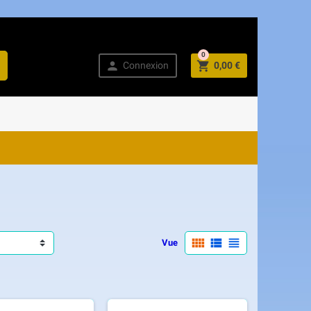
0



Connexion
0,00 €



Vue