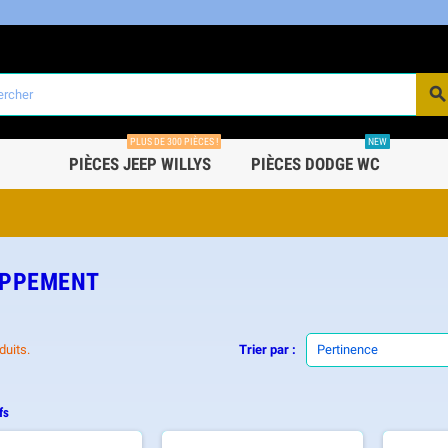
PLUS DE 300 PIÈCES !
NEW
PIÈCES JEEP WILLYS
PIÈCES DODGE WC
PPEMENT
oduits.
Trier par :
Pertinence
fs