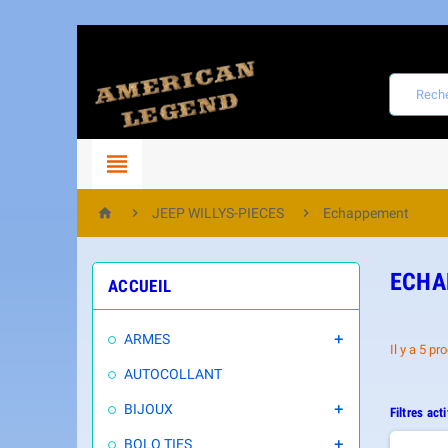




JEEP WILLYS-PIECES
Echappement
ECHA
ACCUEIL
ARMES

Il y a 5 pr
AUTOCOLLANT
BIJOUX

Filtres acti
BOLO TIES
