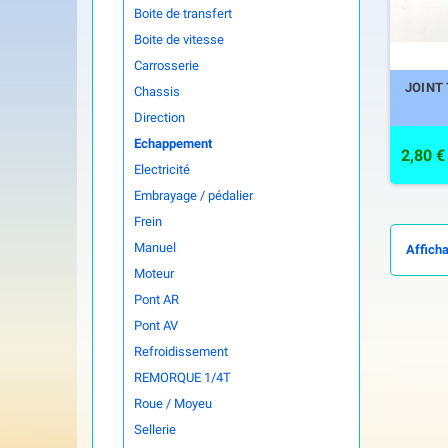
Boite de transfert
Boite de vitesse
Carrosserie
JOINT
Chassis
Direction
Echappement
2,80 €
Electricité
Embrayage / pédalier
Frein
Manuel
Afficha
Moteur
Pont AR
Pont AV
Refroidissement
REMORQUE 1/4T
Roue / Moyeu
Sellerie