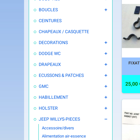
BOUCLES

CEINTURES
CHAPEAUX / CASQUETTE
DECORATIONS

DODGE WC

FIXA
DRAPEAUX

ECUSSONS & PATCHES

25,00 
GMC

HABILLEMENT

HOLSTER

JEEP WILLYS-PIECES

Accessoire/divers
Alimentation air-essence