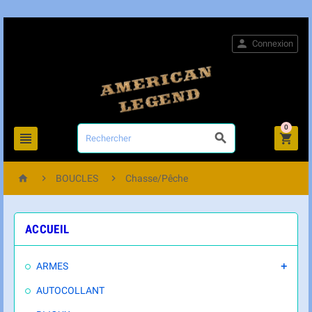

Connexion
0






BOUCLES
Chasse/Pêche
ACCUEIL
ARMES

AUTOCOLLANT