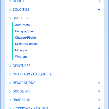
BIJOUX

BOLO TIES

BOUCLES

Auto/Moto
Celtique/Skull
Chasse/Pêche
Militaire/Sudiste
Musique
Western
CEINTURES
CHAPEAUX / CASQUETTE
DECORATIONS

DODGE WC

DRAPEAUX

ECUSSONS & PATCHES
