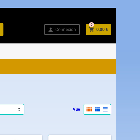
0



Connexion
0,00 €



Vue