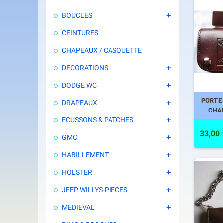
BOUCLES

CEINTURES
CHAPEAUX / CASQUETTE
DECORATIONS

DODGE WC

PORTE 
DRAPEAUX

CHAI
ECUSSONS & PATCHES

33,00 
GMC

HABILLEMENT

HOLSTER

JEEP WILLYS-PIECES

MEDIEVAL
