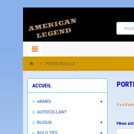



PORTE FEUILLE
PORT
ACCUEIL
ARMES

Il y a 8 pr
AUTOCOLLANT
BIJOUX

Filtres acti
BOLO TIES
