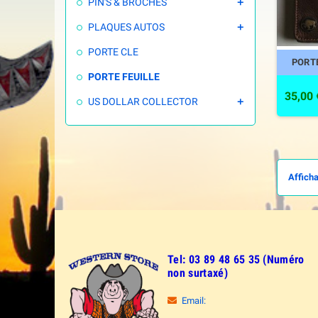
PIN'S & BROCHES

PLAQUES AUTOS

PORTE CLE
PORTE
PORTE FEUILLE
35,00 
US DOLLAR COLLECTOR

Afficha
Tel: 03 89 48 65 35 (Numéro
non surtaxé)
Email: