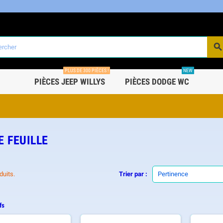
PLUS DE 300 PIÈCES !
NEW
PIÈCES JEEP WILLYS
PIÈCES DODGE WC
E FEUILLE
oduits.
Trier par :
Pertinence
fs