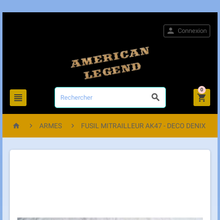

Connexion
0






ARMES
FUSIL MITRAILLEUR AK47 - DECO DENIX