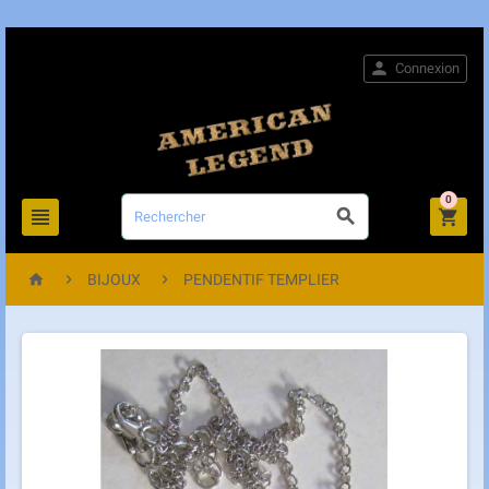

Connexion
0






BIJOUX
PENDENTIF TEMPLIER