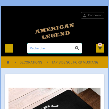

Connexion
0






DECORATIONS
TAPIS DE SOL FORD MUSTANG