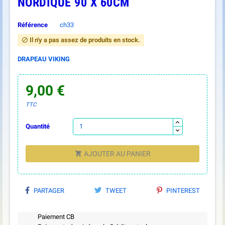
NORDIQUE 90 X 60CM
Référence
ch33
Il n'y a pas assez de produits en stock.

DRAPEAU VIKING
9,00 €
TTC
Quantité
AJOUTER AU PANIER

PARTAGER
TWEET
PINTEREST
Paiement CB