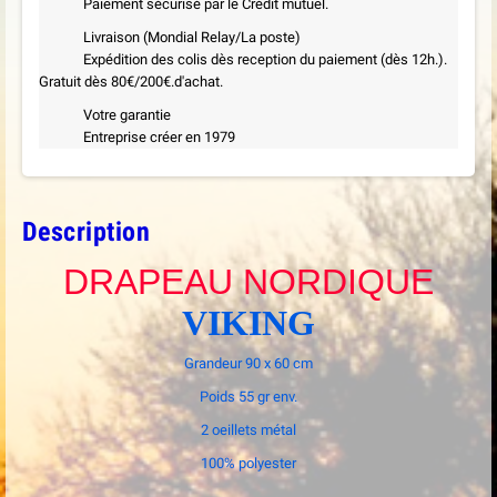
Paiement sécurisé par le Crédit mutuel.
Livraison (Mondial Relay/La poste)
Expédition des colis dès reception du paiement (dès 12h.).
Gratuit dès 80€/200€.d'achat.
Votre garantie
Entreprise créer en 1979
Description
DRAPEAU NORDIQUE
VIKING
Grandeur 90 x 60 cm
Poids 55 gr env.
2 oeillets métal
100% polyester