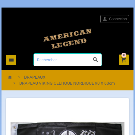

Connexion
0





DRAPEAUX

DRAPEAU VIKING CELTIQUE NORDIQUE 90 X 60cm