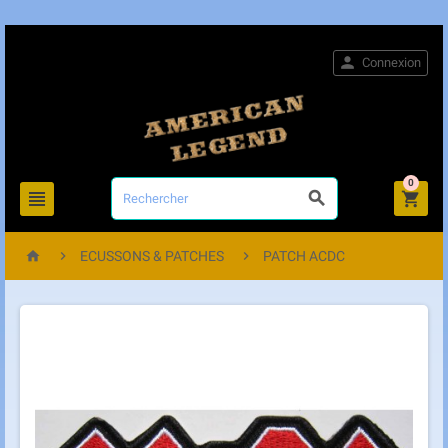

Connexion
0






ECUSSONS & PATCHES
PATCH ACDC