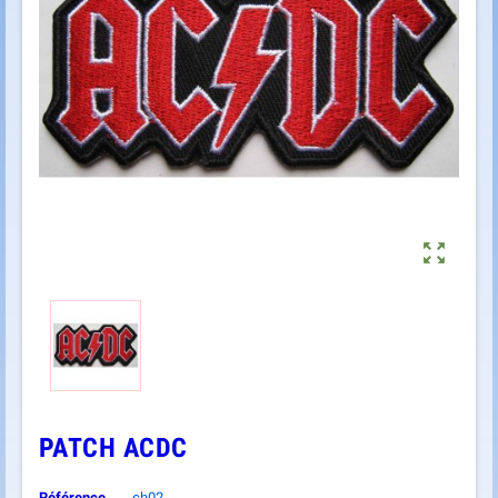

PATCH ACDC
Référence
ch02