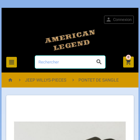

Connexion
0






JEEP WILLYS-PIECES
PONTET DE SANGLE