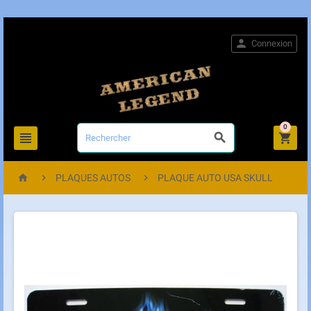

Connexion
0






PLAQUES AUTOS
PLAQUE AUTO USA SKULL