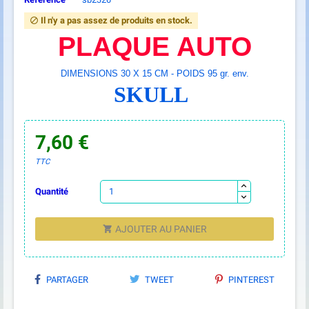
Il n'y a pas assez de produits en stock.

PLAQUE AUTO
DIMENSIONS 30 X 15 CM - POIDS 95 gr. env.
SKULL
7,60 €
TTC
Quantité
AJOUTER AU PANIER

PARTAGER
TWEET
PINTEREST