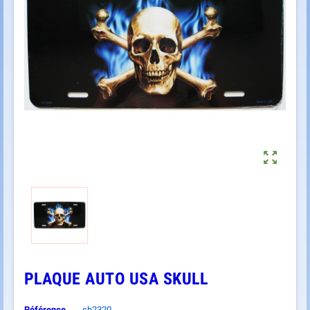

PLAQUE AUTO USA SKULL
Référence
sb2320